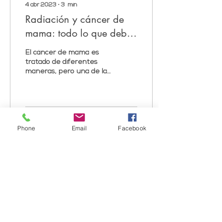
4 abr 2023
∙
3
min
Radiación y cáncer de
mama: todo lo que debes
saber.
El cáncer de mama es
tratado de diferentes
maneras, pero una de las
más comunes es a
través de la radiación.
Dependiendo del tipo
de...
22
0
3
Phone
Email
Facebook